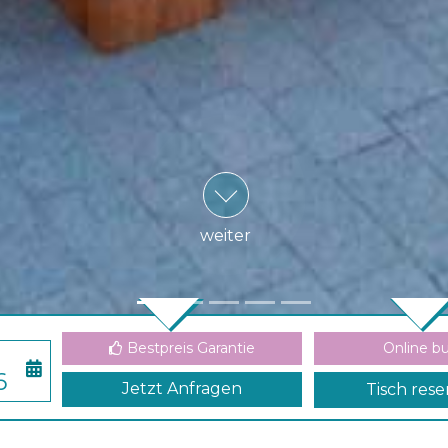
weiter
Bestpreis Garantie
Online b
So
Jetzt Anfragen
Tisch rese
2
9