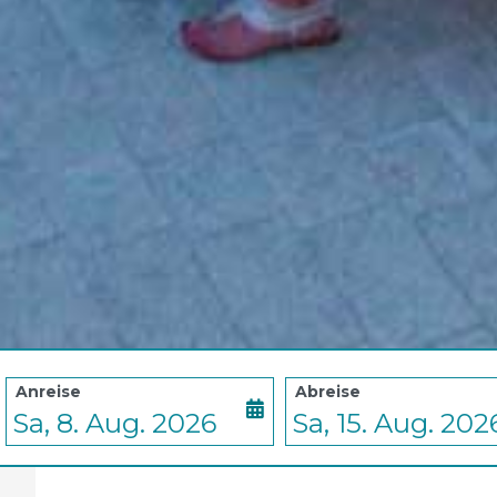
August
August
2026
2026
Anreise
Abreise
Mo
Di
Mi
Do
Fr
Mo
Sa
Di
So
Mi
Do
Fr
Sa
27
28
29
30
31
27
1
28
2
29
30
31
1
3
4
5
6
7
3
8
4
9
5
6
7
8