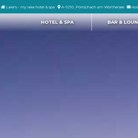
Lake's - my lake hotel & spa
A-9210, Pörtschach am Wörthersee
rez
HOTEL & SPA
BAR & LOU