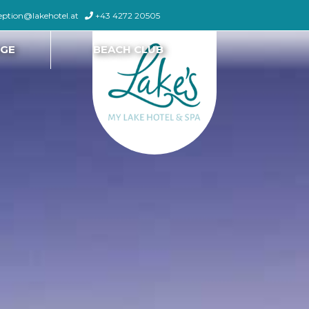
eption@lakehotel.at
+43 4272 20505
NGE
BEACH CLUB