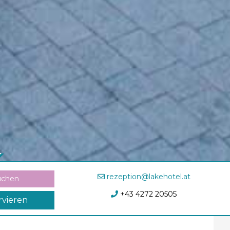
rezeption@lakehotel.at
uchen
+43 4272 20505
rvieren