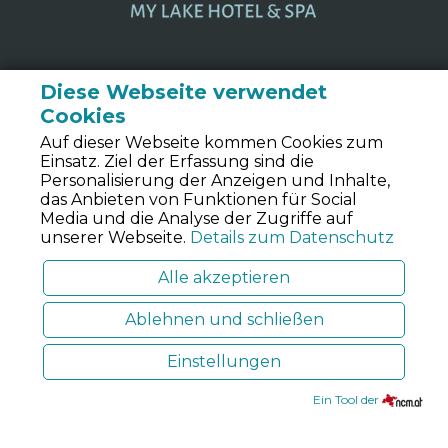
Diese Webseite verwendet
Cookies
Lake's - my lake hotel
Auf dieser Webseite kommen Cookies zum
Einsatz. Ziel der Erfassung sind die
& spa
Personalisierung der Anzeigen und Inhalte,
das Anbieten von Funktionen für Social
Media und die Analyse der Zugriffe auf
unserer Webseite.
Details zum Datenschutz
Augustenstrasse 24
Pörtschach am Wörthersee
Alle akzeptieren
A-9210, Österreich
Ablehnen und schließen
rezeption@lakehotel.at
+43 4272 20505
Einstellungen
BUCHEN & ANFRAGE
Bestpreis Garantie
Ein Tool der