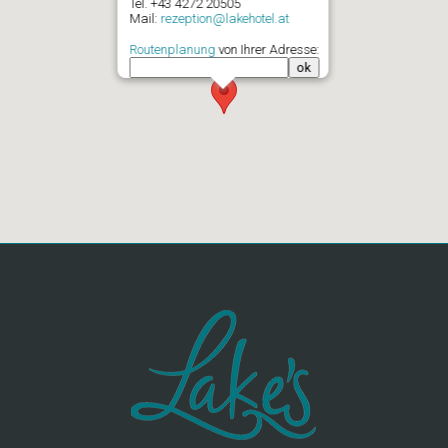
Tel. +43 4272 20505
Mail:
rezeption@lakehotel.at
Routenplanung
von Ihrer Adresse: