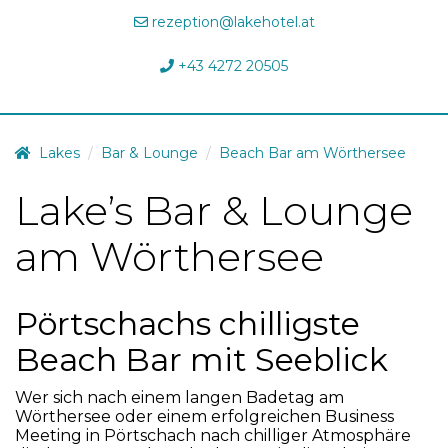
rezeption@lakehotel.at
10
11
12
10
13
14
11
15
12
16
13
14
15
16
17
18
19
17
20
18
21
22
19
20
23
21
22
23
+43 4272 20505
24
25
26
24
27
25
28
26
29
30
27
28
29
30
31
1
2
31
3
1
4
2
5
3
6
4
5
6
Lakes
Bar & Lounge
Beach Bar am Wörthersee
Heute
Heute
Löschen
Löschen
Lake’s Bar & Lounge
am Wörthersee
Pörtschachs chilligste
Beach Bar mit Seeblick
Wer sich nach einem langen Badetag am
Wörthersee oder einem erfolgreichen Business
Meeting in Pörtschach nach chilliger Atmosphäre